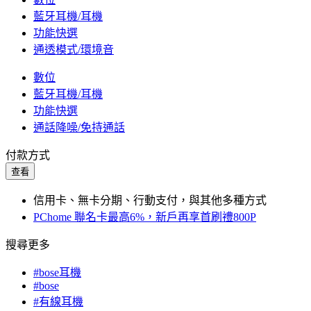
藍牙耳機/耳機
功能快選
通透模式/環境音
數位
藍牙耳機/耳機
功能快選
通話降噪/免持通話
付款方式
查看
信用卡、無卡分期、行動支付，與其他多種方式
PChome 聯名卡最高6%，新戶再享首刷禮800P
搜尋更多
#bose耳機
#bose
#有線耳機