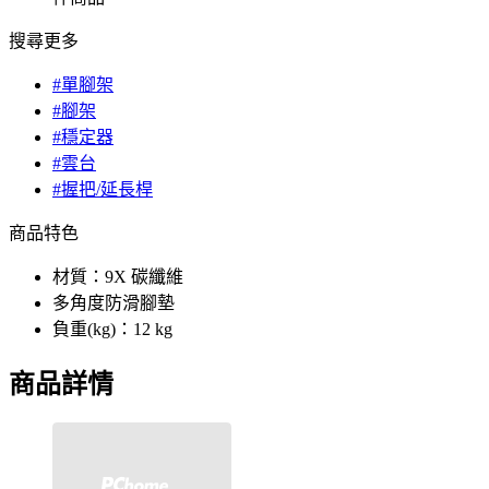
搜尋更多
#單腳架
#腳架
#穩定器
#雲台
#握把/延長桿
商品特色
材質：9X 碳纖維
多角度防滑腳墊
負重(kg)：12 kg
商品詳情