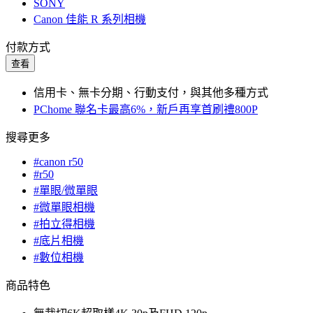
SONY
Canon 佳能 R 系列相機
付款方式
查看
信用卡、無卡分期、行動支付，與其他多種方式
PChome 聯名卡最高6%，新戶再享首刷禮800P
搜尋更多
#canon r50
#r50
#單眼/微單眼
#微單眼相機
#拍立得相機
#底片相機
#數位相機
商品特色