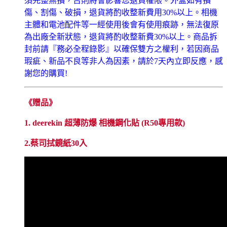
須完整無損，否則將會影響您退貨權限。外盒如有損
傷、割傷、破損，退貨將酌收整新費用30%以上。相機
主體和電池配件等一經使用後會有使用痕跡，無法復原
為出廠全新狀態，退貨將酌收整新費30%以上。商品拆
封前請『務必全程錄影』以確保雙方之權利，若因商品
瑕疵、新品不良等非人為因素，請於7天內立即反應，感
謝您的購買!
《贈品》
1.
deerekin 超薄防爆 相機鋼化貼 (R50專用款)
2.蔡司拭鏡紙30入