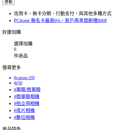
查看
信用卡、無卡分期、行動支付，與其他多種方式
PChome 聯名卡最高6%，新戶再享首刷禮800P
好康加購
選擇加購
0
件商品
搜尋更多
#canon r50
#r50
#單眼/微單眼
#微單眼相機
#拍立得相機
#底片相機
#數位相機
商品特色