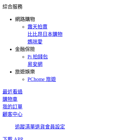
綜合服務
網路購物
露天拍賣
比比昂日本購物
媽咪愛
金融保險
Pi 拍錢包
易安網
旅遊娛樂
PChome 旅遊
最近看過
購物車
我的訂單
顧客中心
追蹤清單
退貨
會員設定
下載 APP