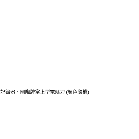
o專用記錄器、國際牌掌上型電鬍刀 (顏色隨機)