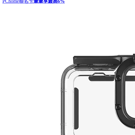
PChome聯名卡
筆筆享最高
6%