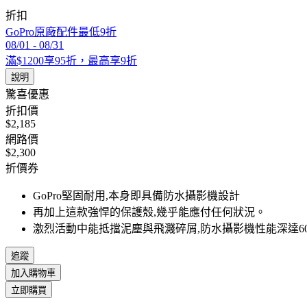
折扣
GoPro原廠配件最低9折
08/01
-
08/31
滿$1200享95折，最高享9折
說明
驚喜優惠
折扣價
$2,185
網路價
$2,300
折價券
GoPro堅固耐用,本身即具備防水攝影機設計
再加上這款強悍的保護殼,幾乎能應付任何狀況。
激烈活動中能抵擋泥塵與飛濺碎屑,防水攝影機性能深達6
追蹤
加入購物車
立即購買