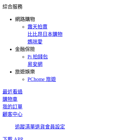
綜合服務
網路購物
露天拍賣
比比昂日本購物
媽咪愛
金融保險
Pi 拍錢包
易安網
旅遊娛樂
PChome 旅遊
最近看過
購物車
我的訂單
顧客中心
追蹤清單
退貨
會員設定
下載 APP