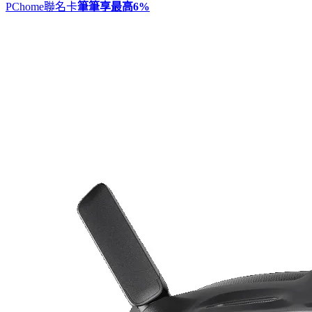
PChome聯名卡
筆筆享最高
6%