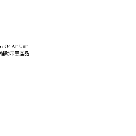
 / O4 Air Unit
等輔助示意產品