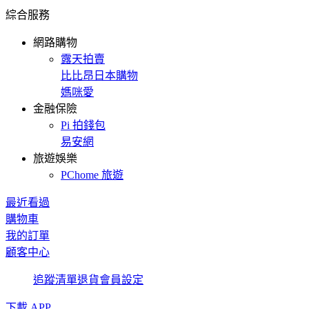
綜合服務
網路購物
露天拍賣
比比昂日本購物
媽咪愛
金融保險
Pi 拍錢包
易安網
旅遊娛樂
PChome 旅遊
最近看過
購物車
我的訂單
顧客中心
追蹤清單
退貨
會員設定
下載 APP