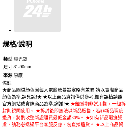
規格/說明
類型
減光鏡
81-90mm
尺寸
來源
原廠
備註
★商品圖檔顏色因每人電腦螢幕設定略有差異,請以實際商品
顏色為準,請見諒!★ ★以上商品資訊僅供參考,如有誤植請照
官方網站或實際商品為準,謝謝!★
★鑑賞期非試用期，一經拆
封則視同使用。 ★拆封後即無法以新品販售，若非新品瑕疵
退貨，將酌收整新處理費最低金額30%。 ★如有新品瑕疵疑
慮，請務必透過平台客服反應，勿直接退貨。 ★以上商品資