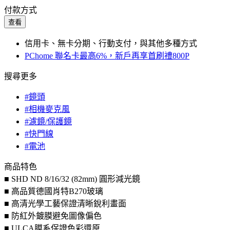
付款方式
查看
信用卡、無卡分期、行動支付，與其他多種方式
PChome 聯名卡最高6%，新戶再享首刷禮800P
搜尋更多
#鏡頭
#相機麥克風
#濾鏡/保護鏡
#快門線
#電池
商品特色
■ SHD ND 8/16/32 (82mm) 圓形減光鏡
■ 高品質德國肖特B270玻璃
■ 高清光學工藝保證清晰銳利畫面
■ 防紅外鍍膜避免圖像偏色
■ ULCA膜系保證色彩還原