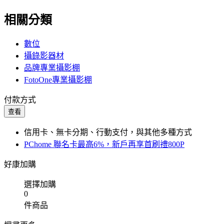
相關分類
數位
攝錄影器材
品牌專業攝影棚
FotoOne專業攝影棚
付款方式
查看
信用卡、無卡分期、行動支付，與其他多種方式
PChome 聯名卡最高6%，新戶再享首刷禮800P
好康加購
選擇加購
0
件商品