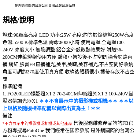
是外銷國際的台灣公司台灣品牌台灣品質
規格/說明
燈珠:90顆高亮度 LED 功率:25W 亮度:約等於鎢絲燈250W亮度
色溫:5500 K標準色溫 壽命:8000小時 使用電壓:全電壓100-
240V 亮度大小.無段調整 鋁合金外殼散熱效果好 附贈56-
200CM伸縮燈架使用方便 體積小架設後不占空間 適合網路直
播.網紅.臉書FB直播補光,美甲,美睫,美容補光,不占空間好收納.
角度可調約270度使用真方便 收納後體積很小.攜帶存放不占空
間
標準配備
1. FO200LED攝影燈X1 2.70-240CM伸縮燈架X1 3.100-240V變
壓器帶調光器X1
＊＊不含展示中的攝影機或相機＊＊
＊＊以
上規格及隨機標準配備以實際出貨為主！＊＊
備註
售後服務維修產品諮詢FB官
*不含展示中的攝影機或相機或其他產品
方粉專搜尋FotoOne 我們經常在國際參展 是外銷國際的台灣公