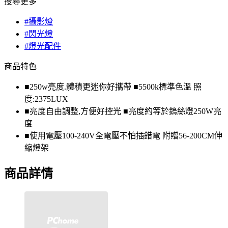
搜尋更多
#攝影燈
#閃光燈
#燈光配件
商品特色
■250w亮度.體積更迷你好攜帶 ■5500k標準色溫 照
度:2375LUX
■亮度自由調整,方便好控光 ■亮度約等於鎢絲燈250W亮
度
■使用電壓100-240V全電壓不怕插錯電 附贈56-200CM伸
縮燈架
商品詳情