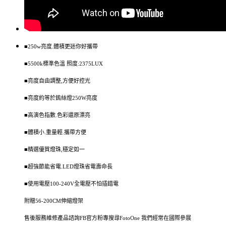
■250w亮度.體積更迷你好攜帶
■5500k標準色溫 照度:2375LUX
■亮度自由調整,方便好控光
■亮度約等於鎢絲燈250W亮度
■高演色指數.色彩還原漂亮
■體積小.重量輕.攜帶方便
■精選優質燈珠,穩定如一
■超強節能省電.LED燈珠省電壽命長
■使用電壓100-240V全電壓不怕插錯電
附贈56-200CM伸縮燈架
售後服務維修產品諮詢FB官方粉專搜尋FotoOne 我們經常在國際參展