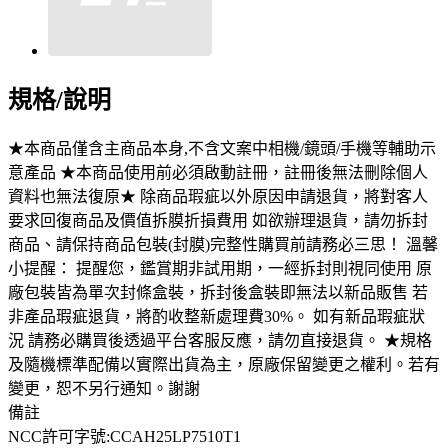
規格/說明
★本商品僅含主商品本身,不含文案中相機/鏡頭/手機等輔助示
意產品 ★本商品使用前必須啟動註冊，註冊後無法刪除個人
資料也無法復原★ 除商品瑕疵以外原因申請退貨，將對客人
要求回復商品及價值拆膜折損費用 如欲辦理退貨，請勿拆封
商品、請保持商品包裝(封膜)完整性購買前請務必三思！ 溫馨
小提醒： 提醒您，鑑賞期非試用期，一經拆封則視同使用 原
廠包裝皆為單次封條盒裝，拆封後盒裝即無法以新品販售 若
非產品瑕疵退貨，將酌收整新處理費30%。 如有新品瑕疵狀
況 請務必購買後透過平台客服反應，請勿直接退貨。 ★規格
及隨機標準配備以實際出貨為主，原廠保留變更之權利。若有
變更，恕不另行通知。謝謝
備註
NCC許可字號:CCAH25LP7510T1