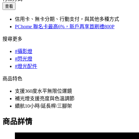
查看
信用卡、無卡分期、行動支付，與其他多種方式
PChome 聯名卡最高6%，新戶再享首刷禮800P
搜尋更多
#攝影燈
#閃光燈
#燈光配件
商品特色
支援360度水平無限位運鏡
補光燈支援亮度與色溫調節
續航10小時/延長桿/三腳架
商品詳情