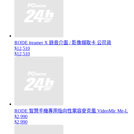
RODE treamer X 錄音介面 / 影像擷取卡 公司貨
$12,510
$12,510
RODE 智慧手機專用指向性電容麥克風 VideoMic Me-L
$2,990
$2,990