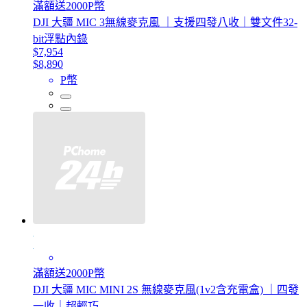
滿額送2000P幣
DJI 大疆 MIC 3無線麥克風 ｜支援四發八收｜雙文件32-
bit浮點內錄
$7,954
$8,890
P幣
滿額送2000P幣
DJI 大疆 MIC MINI 2S 無線麥克風(1v2含充電盒) ｜四發
一收｜超輕巧