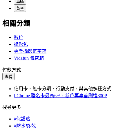
軍綠
黃黑
相關分類
數位
攝影包
專業攝影氣密箱
Vidafun 氣密箱
付款方式
查看
信用卡、無卡分期、行動支付，與其他多種方式
PChome 聯名卡最高6%，新戶再享首刷禮800P
搜尋更多
#保護貼
#防水袋/殼