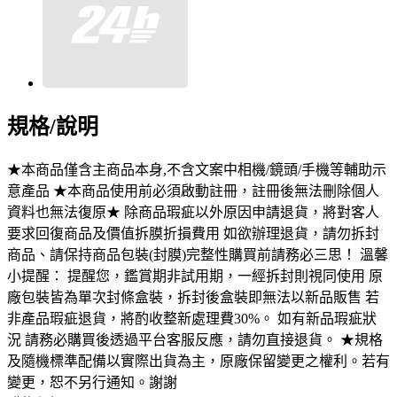
規格/說明
★本商品僅含主商品本身,不含文案中相機/鏡頭/手機等輔助示
意產品 ★本商品使用前必須啟動註冊，註冊後無法刪除個人
資料也無法復原★ 除商品瑕疵以外原因申請退貨，將對客人
要求回復商品及價值拆膜折損費用 如欲辦理退貨，請勿拆封
商品、請保持商品包裝(封膜)完整性購買前請務必三思！ 溫馨
小提醒： 提醒您，鑑賞期非試用期，一經拆封則視同使用 原
廠包裝皆為單次封條盒裝，拆封後盒裝即無法以新品販售 若
非產品瑕疵退貨，將酌收整新處理費30%。 如有新品瑕疵狀
況 請務必購買後透過平台客服反應，請勿直接退貨。 ★規格
及隨機標準配備以實際出貨為主，原廠保留變更之權利。若有
變更，恕不另行通知。謝謝