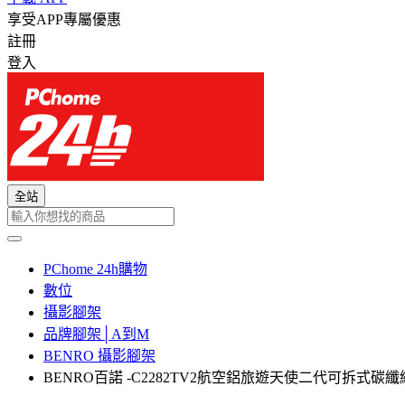
享受APP專屬優惠
註冊
登入
全站
PChome 24h購物
數位
攝影腳架
品牌腳架│A到M
BENRO 攝影腳架
BENRO百諾 -C2282TV2航空鋁旅遊天使二代可拆式碳