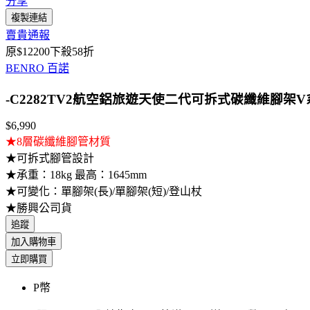
分享
複製連結
賣貴通報
原$12200下殺58折
BENRO 百諾
-C2282TV2航空鋁旅遊天使二代可拆式碳纖維腳架
$6,990
★8層碳纖維腳管材質
★可拆式腳管設計
★承重：18kg 最高：1645mm
★可變化：單腳架(長)/單腳架(短)/登山杖
★勝興公司貨
追蹤
加入購物車
立即購買
P幣