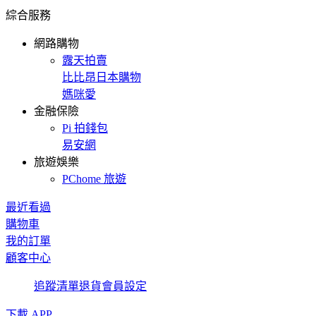
綜合服務
網路購物
露天拍賣
比比昂日本購物
媽咪愛
金融保險
Pi 拍錢包
易安網
旅遊娛樂
PChome 旅遊
最近看過
購物車
我的訂單
顧客中心
追蹤清單
退貨
會員設定
下載 APP