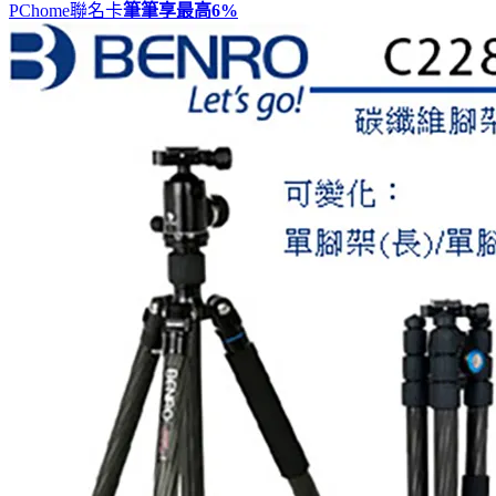
PChome聯名卡
筆筆享最高
6%