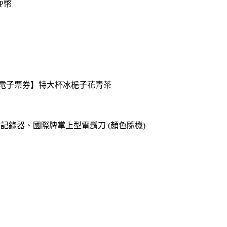
P幣
送【電子票券】特大杯冰梔子花青茶
o專用記錄器、國際牌掌上型電鬍刀 (顏色隨機)