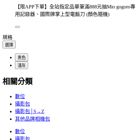
【限APP下單】全站指定品單筆滿888元抽Mio gogoro專
用記錄器、國際牌掌上型電鬍刀 (顏色隨機)
規格
選擇
黑色
淺灰
相關分類
數位
攝影包
攝影包│S→Z
其他品牌相機包
數位
攝影包