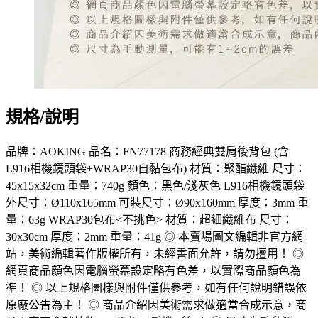
規格/說明
品牌：AOKING 品名：FN77178 商務經典雙肩後背包 (含
L916相機鏡頭袋+WRAP30自黏包布) 材質：聚酯纖維 尺寸：
45x15x32cm 重量：740g 顏色：黑色/淺灰色 L916相機鏡頭袋
外尺寸：Ø110x165mm 可裝尺寸：Ø90x160mm 厚度：3mm 重
量：63g WRAP30包布<不挑色> 材質：超細纖維布 尺寸：
30x30cm 厚度：2mm 重量：41g ◎ 本賣場圖文編輯非官方網
站，美術編輯著作版權所有，未經書面允許，請勿擅用！ ◎
網頁商品顏色因電腦螢幕設定略有色差，以實際商品顏色為
準！ ◎ 以上規格圖樣與附件僅供參考，如有任何說明錯誤依
原廠公告為主！ ◎ 商品介紹因美術需求做適當合成示意，商