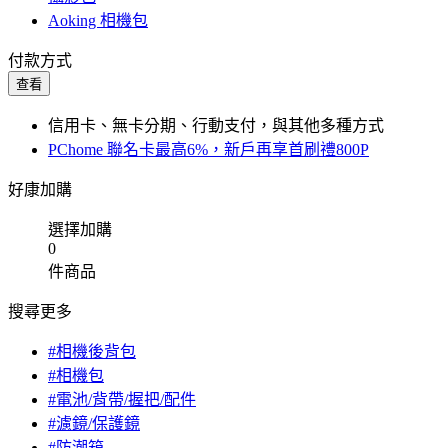
Aoking 相機包
付款方式
查看
信用卡、無卡分期、行動支付，與其他多種方式
PChome 聯名卡最高6%，新戶再享首刷禮800P
好康加購
選擇加購
0
件商品
搜尋更多
#相機後背包
#相機包
#電池/背帶/握把/配件
#濾鏡/保護鏡
#防潮箱