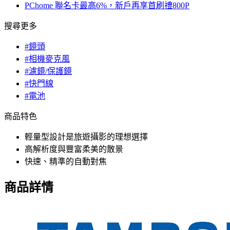
PChome 聯名卡最高6%，新戶再享首刷禮800P
搜尋更多
#鏡頭
#相機麥克風
#濾鏡/保護鏡
#快門線
#電池
商品特色
輕量型設計是旅遊攝影的理想選擇
高解析度與豐富柔美的散景
快速、精準的自動對焦
商品詳情