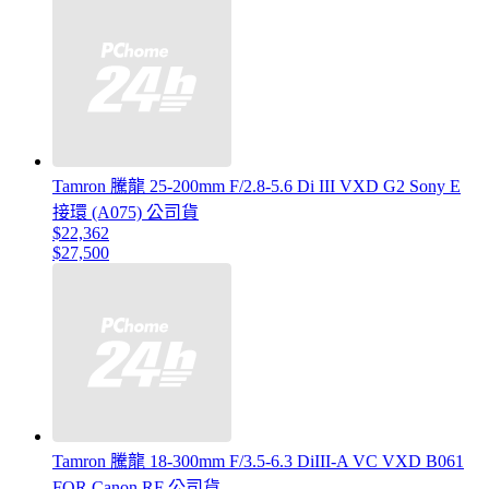
Tamron 騰龍 25-200mm F/2.8-5.6 Di III VXD G2 Sony E
接環 (A075) 公司貨
$22,362
$27,500
Tamron 騰龍 18-300mm F/3.5-6.3 DiIII-A VC VXD B061
FOR Canon RF 公司貨