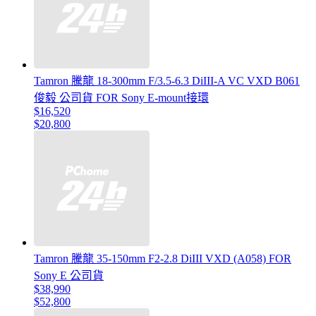
Tamron 騰龍 18-300mm F/3.5-6.3 DiIII-A VC VXD B061
俊毅 公司貨 FOR Sony E-mount接環
$16,520
$20,800
Tamron 騰龍 35-150mm F2-2.8 DiIII VXD (A058) FOR
Sony E 公司貨
$38,990
$52,800