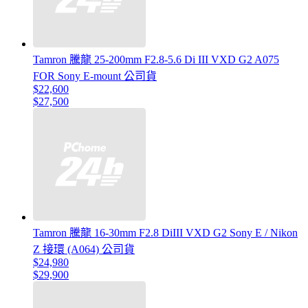
Tamron 騰龍 25-200mm F2.8-5.6 Di III VXD G2 A075
FOR Sony E-mount 公司貨
$22,600
$27,500
Tamron 騰龍 16-30mm F2.8 DiIII VXD G2 Sony E / Nikon
Z 接環 (A064) 公司貨
$24,980
$29,900