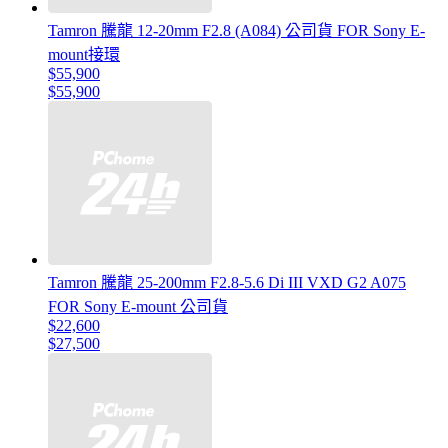
Tamron 騰龍 12-20mm F2.8 (A084) 公司貨 FOR Sony E-
mount接環
$55,900
$55,900
Tamron 騰龍 25-200mm F2.8-5.6 Di III VXD G2 A075
FOR Sony E-mount 公司貨
$22,600
$27,500