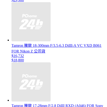
Tamron 騰龍 18-300mm F/3.5-6.3 DiIII-A VC VXD B061
FOR Nikon Z 公司貨
$16,732
$18,800
Tamron 騰龍 17-28mm F/2.8 DiIII RXD (A046) FOR Sony