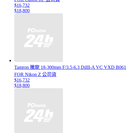
$16,732
$18,800
Tamron 騰龍 18-300mm F/3.5-6.3 DiIII-A VC VXD B061
FOR Nikon Z 公司貨
$16,732
$18,800