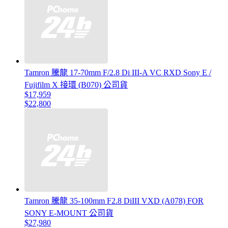
Tamron 騰龍 17-70mm F/2.8 Di III-A VC RXD Sony E /
Fujifilm X 接環 (B070) 公司貨
$17,959
$22,800
Tamron 騰龍 35-100mm F2.8 DiIII VXD (A078) FOR
SONY E-MOUNT 公司貨
$27,980