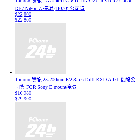
Tamron 騰龍 17-70mm F/2.8 Di III-A VC RXD for Canon
RF / Nikon Z 接環 (B070) 公司貨
$22,800
$22,800
Tamron 騰龍 28-200mm F/2.8-5.6 DiIII RXD A071 俊毅公
司貨 FOR Sony E-mount接環
$16,980
$29,900