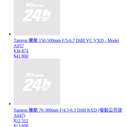
Tamron 騰龍 150-500mm F/5-6.7 DiIII VC VXD - Model
A057
$38,874
$41,800
Tamron 騰龍 70-300mm F/4.5-6.3 DiIII RXD (俊毅公司貨
A047)
$12,512
$13,600