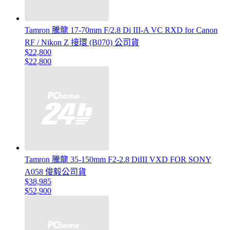
Tamron 騰龍 17-70mm F/2.8 Di III-A VC RXD for Canon
RF / Nikon Z 接環 (B070) 公司貨
$22,800
$22,800
Tamron 騰龍 35-150mm F2-2.8 DiIII VXD FOR SONY
A058 俊毅公司貨
$38,985
$52,900