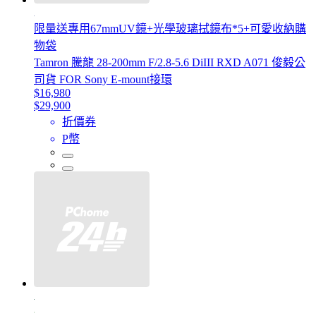
限量送專用67mmUV鏡+光學玻璃拭鏡布*5+可愛收納購
物袋
Tamron 騰龍 28-200mm F/2.8-5.6 DiIII RXD A071 俊毅公
司貨 FOR Sony E-mount接環
$16,980
$29,900
折價券
P幣