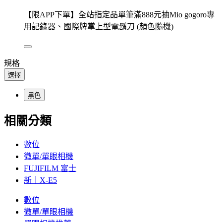
【限APP下單】全站指定品單筆滿888元抽Mio gogoro專
用記錄器、國際牌掌上型電鬍刀 (顏色隨機)
規格
選擇
黑色
相關分類
數位
微單/單眼相機
FUJIFILM 富士
新｜X-E5
數位
微單/單眼相機