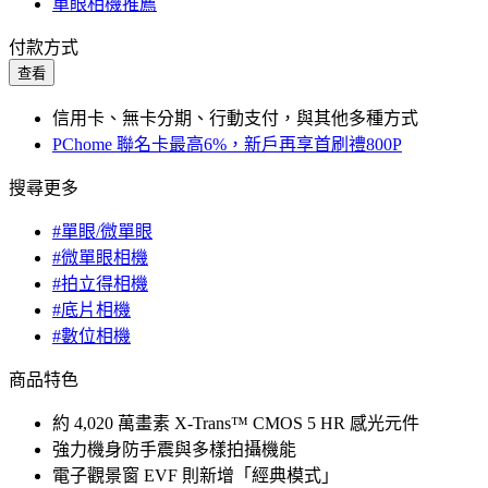
單眼相機推薦
付款方式
查看
信用卡、無卡分期、行動支付，與其他多種方式
PChome 聯名卡最高6%，新戶再享首刷禮800P
搜尋更多
#單眼/微單眼
#微單眼相機
#拍立得相機
#底片相機
#數位相機
商品特色
約 4,020 萬畫素 X-Trans™ CMOS 5 HR 感光元件
強力機身防手震與多樣拍攝機能
電子觀景窗 EVF 則新增「經典模式」