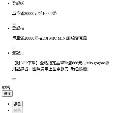
登記送
單筆滿20000元送1000P幣
登記抽
單筆滿28888元抽DJI MIC MINI無線麥克風
登記抽
【限APP下單】全站指定品單筆滿888元抽Mio gogoro專
用記錄器、國際牌掌上型電鬍刀 (顏色隨機)
規格
選擇
黑色
銀色