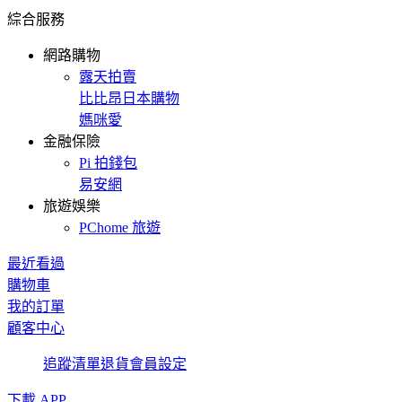
綜合服務
網路購物
露天拍賣
比比昂日本購物
媽咪愛
金融保險
Pi 拍錢包
易安網
旅遊娛樂
PChome 旅遊
最近看過
購物車
我的訂單
顧客中心
追蹤清單
退貨
會員設定
下載 APP