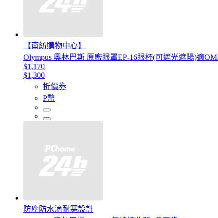
【南紡購物中心】
Olympus 奧林巴斯 原廠眼罩EP-16眼杯(可遮光遮陽)適OM-3 OM-5 
$1,170
$1,300
折價券
P幣
防塵防水滴耐寒設計