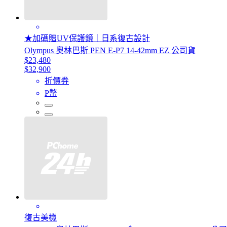
★加碼贈UV保護鏡｜日系復古設計
Olympus 奧林巴斯 PEN E-P7 14-42mm EZ 公司貨
$23,480
$32,900
折價券
P幣
復古美機