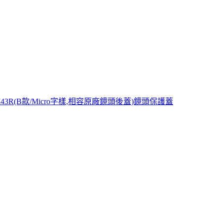
M43R(B款/Micro字樣,相容原廠鏡頭後蓋)鏡頭保護蓋