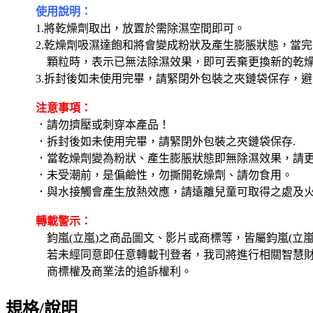
使用說明：
1.將乾燥劑取出，放置於需除濕空間即可。
2.乾燥劑吸濕達飽和將會變成粉狀及產生膨脹狀態，當
顆粒時，表示已無法除濕效果，即可丟棄更換新的乾
3.拆封後如未使用完畢，請緊閉外包裝之夾鏈袋保存，
注意事項：
．請勿擠壓或刺穿本產品！
．拆封後如未使用完畢，請緊閉外包裝之夾鏈袋保存.
．當乾燥劑變為粉狀、產生膨脹狀態即無除濕效果，請
．未受潮前，是偏鹼性，勿撕開乾燥劑、請勿食用。
．與水接觸會產生放熱效應，請遠離兒童可取得之處及
轉載警示：
鈞嵐(立嵐)之商品圖文、影片或商標等，皆屬鈞嵐(立嵐
若未經同意即任意轉載刊登者，我司將進行相關智慧
商標權及商業法的追訴權利。
規格/說明