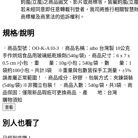
鈞嵐(立嵐)之商品圖文、影片或商標等，皆屬鈞嵐(立嵐
若未經同意即任意轉載刊登者，我司將進行相關智慧
商標權及商業法的追訴權利。
規格/說明
．商品型號：OO-K-A10-3 ．商品名稱：aibo 台灣製 10公克
手作烘焙食品用玻璃紙乾燥劑(540g/袋) ．商品尺寸：6 x 7 x
0.5 cm /小包 ．重 量：10g/小包；540g/袋 ．數 量：1
袋約100小包，共計3袋 ※重量與包數皆採手工測量，±5%
誤差屬正常範圍！ ．商品成分：矽膠 ．包裝方式：夾鍊袋裝
(540g/袋) ※非獨立包裝！ ．商品入數：540g/袋，共3袋 ．商
品保固：僅限新品瑕疪可更換商品 ．產 地：台灣
購物須知
查看
別人也看了