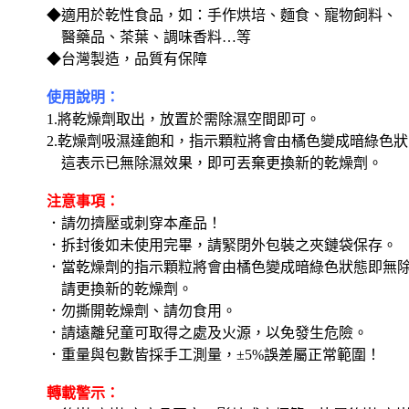
◆適用於乾性食品，如：手作烘培、麵食、寵物飼料、
醫藥品、茶葉、調味香料…等
◆台灣製造，品質有保障
使用說明：
1.將乾燥劑取出，放置於需除濕空間即可。
2.乾燥劑吸濕達飽和，指示顆粒將會由橘色變成暗綠色
這表示已無除濕效果，即可丟棄更換新的乾燥劑。
注意事項：
．請勿擠壓或刺穿本產品！
．拆封後如未使用完畢，請緊閉外包裝之夾鏈袋保存。
．當乾燥劑的指示顆粒將會由橘色變成暗綠色狀態即無
請更換新的乾燥劑。
．勿撕開乾燥劑、請勿食用。
．請遠離兒童可取得之處及火源，以免發生危險。
．重量與包數皆採手工測量，±5%誤差屬正常範圍！
轉載警示：