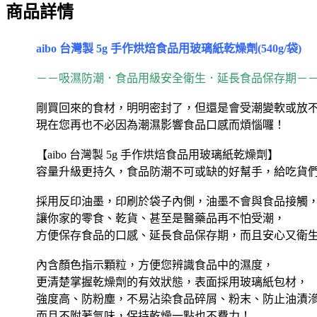
商品詳情
aibo 台灣製 5g 手作烘焙食品用玻璃紙乾燥劑(540g/袋)
－－吸濕防潮．食品用級安全衛生．延長食品保存期－
剛買回來的食材，明明密封了，但還是會受潮變軟或放
現在您再也不必因為潮濕影響食品口感而煩惱囉！
【aibo 台灣製 5g 手作烘焙食品用玻璃紙乾燥劑】
容量升級更持久，食品防潮不可或缺的好幫手，給吃貨
採用反印油墨，印刷於袋子內側，油墨不會與食品接觸
讓你家的零食、乾貨、甚至是醫藥品再不怕受潮，
方便保存食品的口感、延長食品保存期，而且安心又衛
內含顏色指示顆粒，方便您辨識食品中的濕度，
更清楚掌握乾燥劑的有效狀態，表面採用玻璃紙包材，
強度高、防粉塵，不易沾染食品碎屑、粉末、防止油漬
而且不附著氣味，保持乾燥一點也不費力！