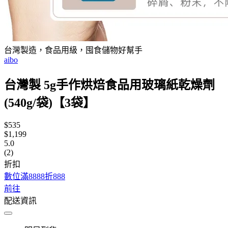
台灣製造，食品用級，囤食儲物好幫手
aibo
台灣製 5g手作烘焙食品用玻璃紙乾燥劑
(540g/袋)【3袋】
$535
$1,199
5.0
(2)
折扣
數位滿8888折888
前往
配送資訊