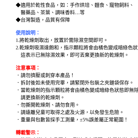
◆適用於乾性食品，如：手作烘培、麵食、寵物飼料、
醫藥品、茶葉、調味香料…等
◆台灣製造，品質有保障
使用說明：
1.將乾燥劑取出，放置於需除濕空間即可。
2.乾燥劑吸濕達飽和，指示顆粒將會由橘色變成暗綠色
這表示已無除濕效果，即可丟棄更換新的乾燥劑。
注意事項：
．請勿擠壓或刺穿本產品！
．拆封後如未使用完畢，請緊閉外包裝之夾鏈袋保存。
．當乾燥劑的指示顆粒將會由橘色變成暗綠色狀態即無
請更換新的乾燥劑。
．勿撕開乾燥劑、請勿食用。
．請遠離兒童可取得之處及火源，以免發生危險。
．重量與包數皆採手工測量，±5%誤差屬正常範圍！
轉載警示：