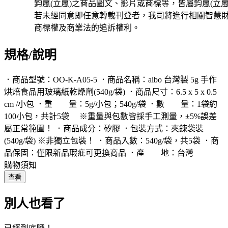
鈞嵐(立嵐)之商品圖文、影片或商標等，皆屬鈞嵐(立嵐
若未經同意即任意轉載刊登者，我司將進行相關智慧
商標權及商業法的追訴權利。
規格/說明
．商品型號：OO-K-A05-5 ．商品名稱：aibo 台灣製 5g 手作
烘焙食品用玻璃紙乾燥劑(540g/袋) ．商品尺寸：6.5 x 5 x 0.5
cm /小包 ．重 量：5g/小包；540g/袋 ．數 量：1袋約
100小包，共計5袋 ※重量與包數皆採手工測量，±5%誤差
屬正常範圍！ ．商品成分：矽膠 ．包裝方式：夾鍊袋裝
(540g/袋) ※非獨立包裝！ ．商品入數：540g/袋，共5袋 ．商
品保固：僅限新品瑕疪可更換商品 ．產 地：台灣
購物須知
查看
別人也看了