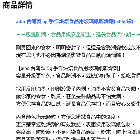
商品詳情
aibo 台灣製 5g 手作烘焙食品用玻璃紙乾燥劑(540g/袋)
－－吸濕防潮．食品用級安全衛生．延長食品保存期－
剛買回來的食材，明明密封了，但還是會受潮變軟或放
現在您再也不必因為潮濕影響食品口感而煩惱囉！
【aibo 台灣製 5g 手作烘焙食品用玻璃紙乾燥劑】
容量升級更持久，食品防潮不可或缺的好幫手，給吃貨
採用反印油墨，印刷於袋子內側，油墨不會與食品接觸
讓你家的零食、乾貨、甚至是醫藥品再不怕受潮，
方便保存食品的口感、延長食品保存期，而且安心又衛
內含顏色指示顆粒，方便您辨識食品中的濕度，
更清楚掌握乾燥劑的有效狀態，表面採用玻璃紙包材，
強度高、防粉塵，不易沾染食品碎屑、粉末、防止油漬
而且不附著氣味，保持乾燥一點也不費力！