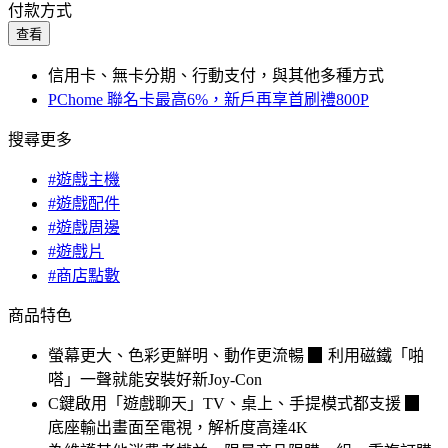
付款方式
查看
信用卡、無卡分期、行動支付，與其他多種方式
PChome 聯名卡最高6%，新戶再享首刷禮800P
搜尋更多
#遊戲主機
#遊戲配件
#遊戲周邊
#遊戲片
#商店點數
商品特色
螢幕更大、色彩更鮮明、動作更流暢 ▉ 利用磁鐵「啪
嗒」一聲就能安裝好新Joy-Con
C鍵啟用「遊戲聊天」TV、桌上、手提模式都支援 ▉
底座輸出畫面至電視，解析度高達4K