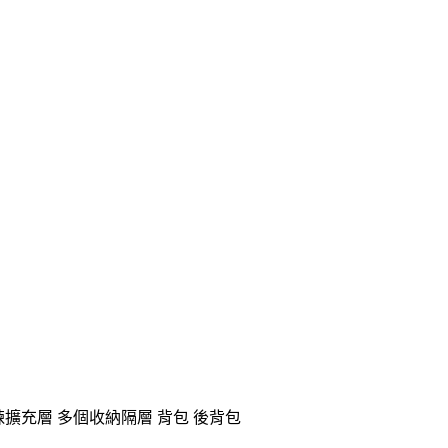
 隱藏拉鍊擴充層 多個收納隔層 背包 後背包