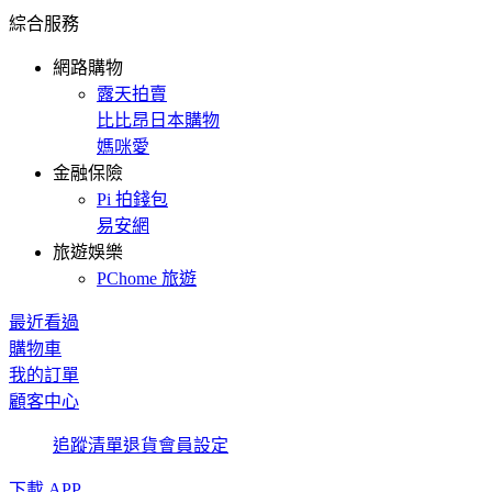
綜合服務
網路購物
露天拍賣
比比昂日本購物
媽咪愛
金融保險
Pi 拍錢包
易安網
旅遊娛樂
PChome 旅遊
最近看過
購物車
我的訂單
顧客中心
追蹤清單
退貨
會員設定
下載 APP