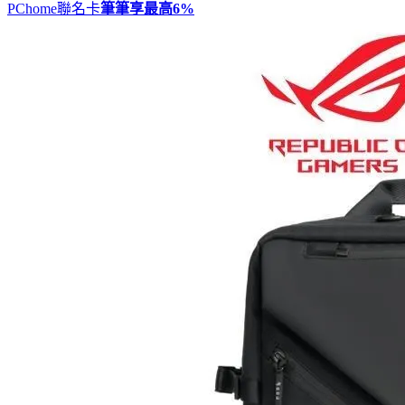
PChome聯名卡
筆筆享最高
6%