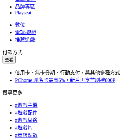
品牌專區
Playseat
數位
電玩/遊戲
推薦遊戲
付款方式
查看
信用卡、無卡分期、行動支付，與其他多種方式
PChome 聯名卡最高6%，新戶再享首刷禮800P
搜尋更多
#遊戲主機
#遊戲配件
#遊戲周邊
#遊戲片
#商店點數