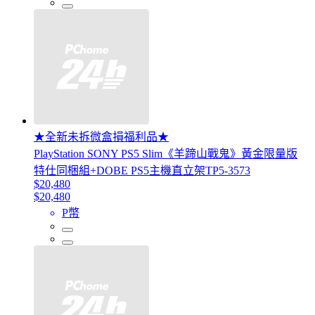
★全新未拆微盒損福利品★
PlayStation SONY PS5 Slim《羊蹄山戰鬼》黃金限量版
特仕同梱組+DOBE PS5主機直立架TP5-3573
$20,480
$20,480
P幣