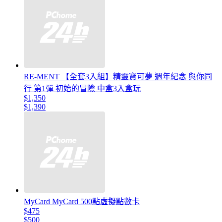
RE-MENT 【全套3入組】精靈寶可夢 週年紀念 與你同
行 第1彈 初始的冒險 中盒3入盒玩
$1,350
$1,390
MyCard MyCard 500點虛擬點數卡
$475
$500