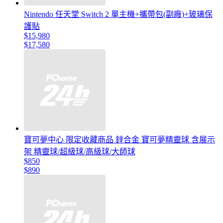
Nintendo 任天堂 Switch 2 單主機+攜帶包(副廠)+玻璃保
護貼
$15,980
$17,580
寶可夢中心 限定收藏商品 鋅合金 寶可夢精靈球 含展示
架 精靈球/超級球/高級球/大師球
$850
$890