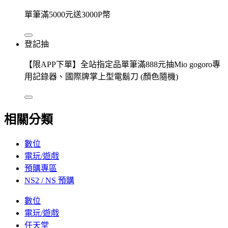
單筆滿5000元送3000P幣
登記抽
【限APP下單】全站指定品單筆滿888元抽Mio gogoro專
用記錄器、國際牌掌上型電鬍刀 (顏色隨機)
相關分類
數位
電玩/遊戲
預購專區
NS2 / NS 預購
數位
電玩/遊戲
任天堂