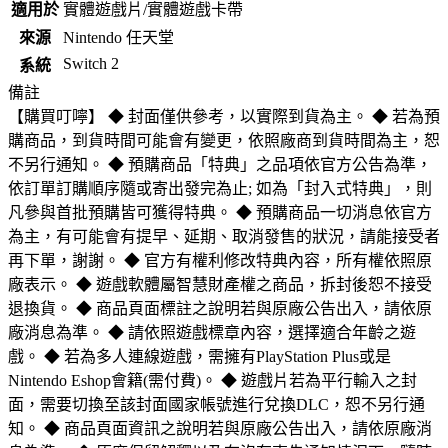
適用於
實體遊戲片/實體遊戲卡帶
來源
Nintendo 任天堂
Switch 2
系統
備註
【購買叮嚀】 ◆ 封面僅供參考，以實際到貨為主。 ◆ 若為預
購商品，到貨時間可能會有變更，依照廠商到貨時間為主，恕
不另行通知。 ◆ 預購商品「特典」之品項依官方公告為準，
依訂單訂購順序隨或寄出發完為止; 如為「封入式特典」，則
凡參與首批預購皆可獲得特典。 ◆ 預購商品一切消息依官方
為主，有可能會有提早、延期、取消發售的狀況，請能接受者
再下單，謝謝。 ◆ 官方有權利修改特典內容，所有權依照原
廠表示。 ◆ 遊戲軟體屬智慧財產權之商品，拆封後恕不接受
退換貨。 ◆ 商品頁面標註之說明若與原廠公告出入，請依原
廠消息為準。 ◆ 請依照遊戲標章內容，選擇適合年齡之遊
戲。 ◆ 若為多人連線遊戲，需擁有PlayStation Plus或是
Nintendo Eshop會籍(需付費)。 ◆ 遊戲片若為平行輸入之封
面，需要切換至該封面國家帳號進行兌換DLC，恕不另行通
知。 ◆ 商品頁面資訊之說明若與原廠公告出入，請依原廠消