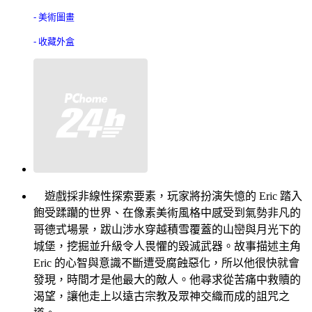
- 美術圖畫
- 收藏外盒
遊戲採非線性探索要素，玩家將扮演失憶的 Eric 踏入
飽受蹂躪的世界、在像素美術風格中感受到氣勢非凡的
哥德式場景，跋山涉水穿越積雪覆蓋的山巒與月光下的
城堡，挖掘並升級令人畏懼的毀滅武器。故事描述主角
Eric 的心智與意識不斷遭受腐蝕惡化，所以他很快就會
發現，時間才是他最大的敵人。他尋求從苦痛中救贖的
渴望，讓他走上以遠古宗教及眾神交織而成的詛咒之