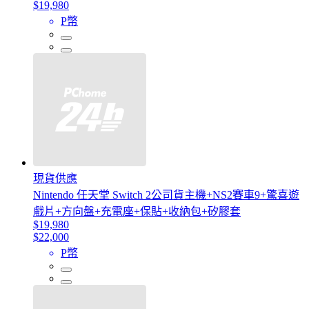
$19,980
P幣
現貨供應
Nintendo 任天堂 Switch 2公司貨主機+NS2賽車9+驚喜遊
戲片+方向盤+充電座+保貼+收納包+矽膠套
$19,980
$22,000
P幣