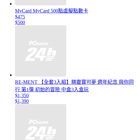
MyCard MyCard 500點虛擬點數卡
$475
$500
RE-MENT 【全套3入組】精靈寶可夢 週年紀念 與你同
行 第1彈 初始的冒險 中盒3入盒玩
$1,350
$1,390