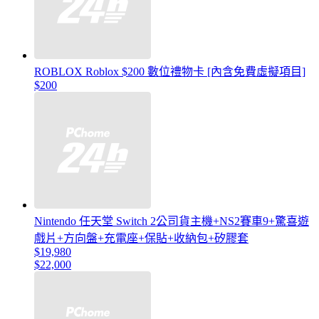
ROBLOX Roblox $200 數位禮物卡 [內含免費虛擬項目]
$200
Nintendo 任天堂 Switch 2公司貨主機+NS2賽車9+驚喜遊
戲片+方向盤+充電座+保貼+收納包+矽膠套
$19,980
$22,000