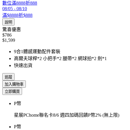
數位滿8888折888
08/05
-
08/10
滿$8888折$888
說明
驚喜優惠
$786
$1,599
9合1體感運動配件套裝
高爾夫球桿*2 小把手*2 腿帶*2 網球拍*2 劍*1
快速出貨
追蹤
加入購物車
立即購買
P幣
星展PChome聯名卡8/6 週四加碼回饋P幣2% (無上限)
P幣