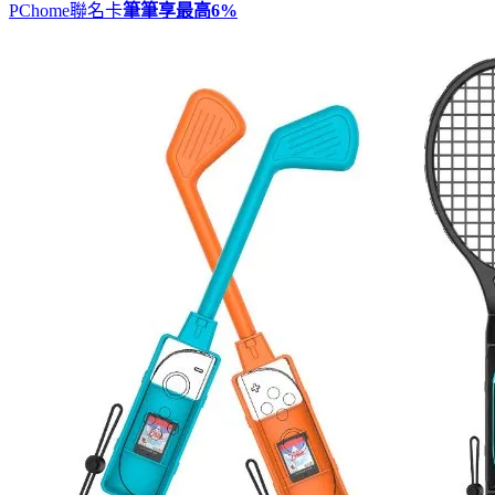
PChome聯名卡
筆筆享最高
6%