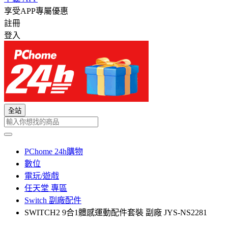
享受APP專屬優惠
註冊
登入
全站
PChome 24h購物
數位
電玩/遊戲
任天堂 專區
Switch 副廠配件
SWITCH2 9合1體感運動配件套裝 副廠 JYS-NS2281