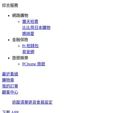
綜合服務
網路購物
露天拍賣
比比昂日本購物
媽咪愛
金融保險
Pi 拍錢包
易安網
旅遊娛樂
PChome 旅遊
最近看過
購物車
我的訂單
顧客中心
追蹤清單
退貨
會員設定
下載 APP