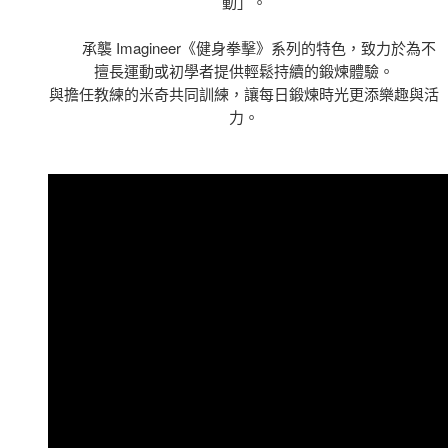
動」。
承襲 Imagineer《健身拳擊》系列的特色，致力於為不
擅長運動或初學者提供輕鬆持續的鍛煉體驗。
與擔任教練的米奇共同訓練，讓每日鍛煉時光更添樂趣與活
力。