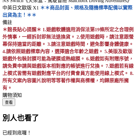
NS Switch《火柴盒：駕駛冒險 Matchbox Driving Adventures》
中英日文歐版 X1
＊＊商品封面、規格及隨機標準配備以實際
出貨為主！＊＊
備註
＊館長貼心提醒＊ 1.遊戲軟體適用消保法第19條所定之合理例
外情事，一經拆封即無法退換貨。 2.使用遊戲時，請注意跟螢
幕保持適當的距離。 3.請注意遊戲時間，避免影響身體健康。
4.請依照遊戲標章內容，選擇適合年齡之遊戲。 5.美版及歐版
遊戲外包裝封膜可能為硬膜或熱縮膜。 6.遊戲如有附贈序號，
請免費申請與遊戲版本相對應的帳號進行兌換。 7.遊戲若有線
上模式皆需有遊戲對應平台的付費會員方能使用線上模式。 8.
所有文案內容圖片說明等等著作權與商標權，均歸原廠所擁
有。
購物須知
查看
別人也看了
已經到底囉！