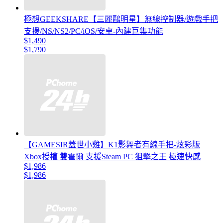
極想GEEKSHARE【三麗鷗明星】無線控制器/遊戲手把
支援/NS/NS2/PC/iOS/安卓-內建巨集功能
$1,490
$1,790
【GAMESIR蓋世小雞】K1影舞者有線手把-炫彩版
Xbox授權 雙霍爾 支援Steam PC 狙擊之王 極速快感
$1,986
$1,986