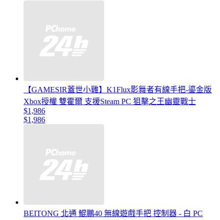
【GAMESIR蓋世小雞】K1Flux影舞者有線手把-鎏金版
Xbox授權 雙霍爾 支援Steam PC 狙擊之王幽靈戰士
$1,986
$1,986
BEITONG 北通 鯤鵬40 無線遊戲手把 控制器 - 白 PC