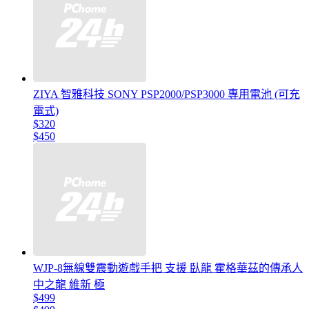
ZIYA 智雅科技 SONY PSP2000/PSP3000 專用電池 (可充
電式)
$320
$450
WJP-8無線雙震動遊戲手把 支援 臥龍 霍格華茲的傳承人
中之龍 維新 極
$499