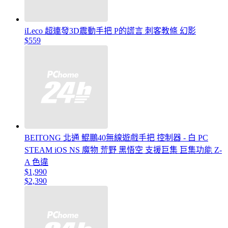
iLeco 超連發3D震動手把 P的謊言 刺客教條 幻影
$559
BEITONG 北通 鯤鵬40無線遊戲手把 控制器 - 白 PC
STEAM iOS NS 魔物 荒野 黑悟空 支援巨集 巨集功能 Z-
A 色違
$1,990
$2,390