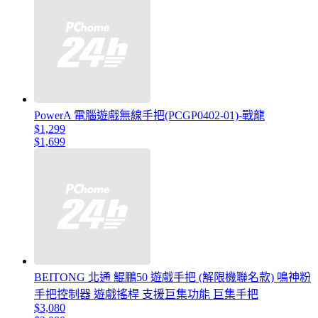
PowerA 電腦遊戲無線手把(PCGP0402-01)-戰龍
$1,299
$1,699
BEITONG 北通 鯤鵬50 遊戲手把 (解限機聯名款) 鳴神粉
手把控制器 遊戲搖桿 支援巨集功能 巨集手把
$3,080