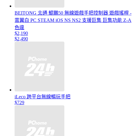
BEITONG 北通 鯤鵬50 無線遊戲手把控制器 遊戲搖桿 -
雲翼白 PC STEAM iOS NS NS2 支援巨集 巨集功能 Z-A
色違
$2,190
$2,490
iLeco 跨平台無線暢玩手把
$729