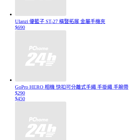
Ulanzi 優籃子 ST-27 橫豎拓展 金屬手機夾
$690
GoPro HERO 相機 快扣可分離式手繩 手掛繩 手腕帶
$290
$450