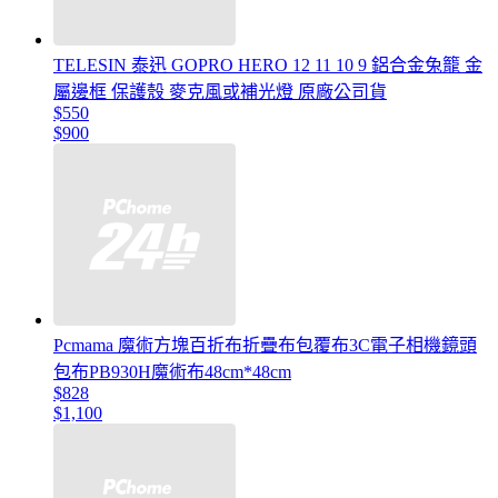
TELESIN 泰迅 GOPRO HERO 12 11 10 9 鋁合金兔籠 金
屬邊框 保護殼 麥克風或補光燈 原廠公司貨
$550
$900
Pcmama 魔術方塊百折布折疊布包覆布3C電子相機鏡頭
包布PB930H魔術布48cm*48cm
$828
$1,100