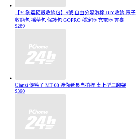
【3C防震硬殼收納包】S號 自由分隔泡棉 DIY收納 電子
收納包 攜帶包 保護包 GOPRO 穩定器 充電器 雲臺
$289
Ulanzi 優籃子 MT-08 迷你延長自拍桿 桌上型三腳架
$390