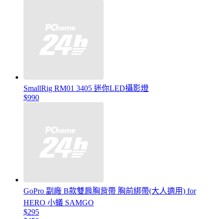
SmallRig RM01 3405 迷你LED攝影燈
$990
GoPro 副廠 B款雙肩胸背帶 胸前綁帶(大人適用) for
HERO 小蟻 SAMGO
$295