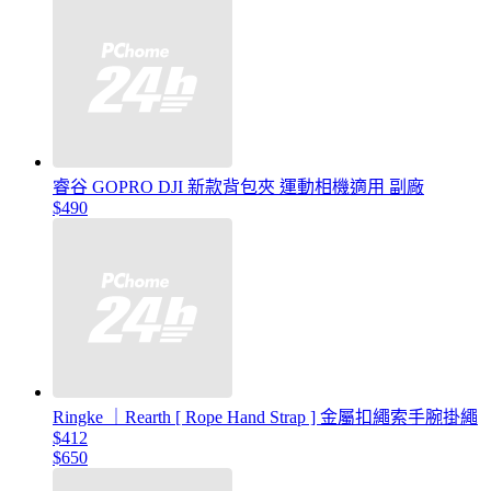
睿谷 GOPRO DJI 新款背包夾 運動相機適用 副廠
$490
Ringke ｜Rearth [ Rope Hand Strap ] 金屬扣繩索手腕掛繩
$412
$650