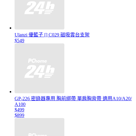
Ulanzi 優籃子 [] C029 磁吸雲台支架
$549
GP-226 密錄器專用 胸前綁帶 單肩胸背帶 適用A10/A20/
A100
$499
$899