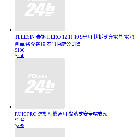
TELESIN 泰迅 HERO 12 11 10 9專用 快拆式充電蓋 電池
側蓋/邊充邊錄 泰訊原廠公司貨
$130
$250
RUIGPRO 運動相機通用 黏貼式安全帽支架
$284
$299