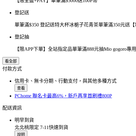
【限全盈+PAY】單筆滿$5000送100P幣
登記送
單筆滿$350 登記送特大杯冰梔子花青茶單筆滿350元
登記抽
【限APP下單】全站指定品單筆滿888元抽Mio gogor
看全部
付款方式
信用卡、無卡分期、行動支付，與其他多種方式
查看
PChome 聯名卡最高6%，新戶再享首刷禮800P
配送資訊
明早到貨
北北桃限定 7-11快速到貨
說明