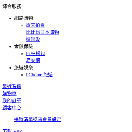
綜合服務
網路購物
露天拍賣
比比昂日本購物
媽咪愛
金融保險
Pi 拍錢包
易安網
旅遊娛樂
PChome 旅遊
最近看過
購物車
我的訂單
顧客中心
追蹤清單
退貨
會員設定
下載 APP