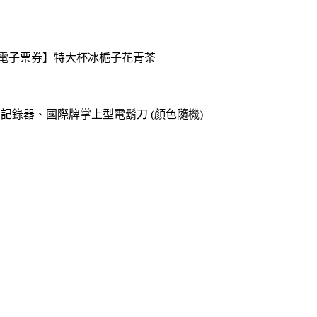
送【電子票券】特大杯冰梔子花青茶
o專用記錄器、國際牌掌上型電鬍刀 (顏色隨機)