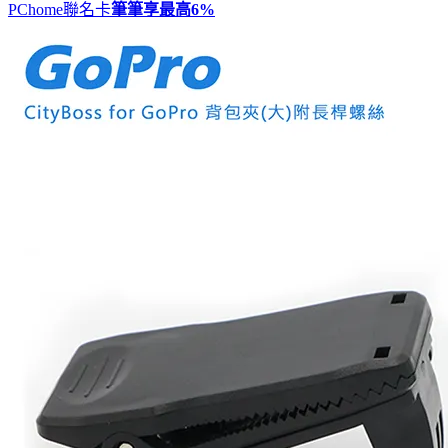
PChome聯名卡
筆筆享最高
6%