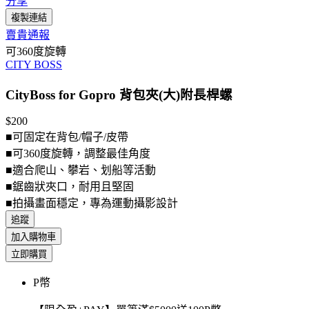
分享
複製連結
賣貴通報
可360度旋轉
CITY BOSS
CityBoss for Gopro 背包夾(大)附長桿螺
$200
■可固定在背包/帽子/皮帶
■可360度旋轉，調整最佳角度
■適合爬山、攀岩、划船等活動
■鋸齒狀夾口，耐用且堅固
■拍攝畫面穩定，專為運動攝影設計
追蹤
加入購物車
立即購買
P幣