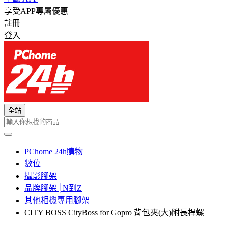
享受APP專屬優惠
註冊
登入
全站
PChome 24h購物
數位
攝影腳架
品牌腳架│N到Z
其他相機專用腳架
CITY BOSS CityBoss for Gopro 背包夾(大)附長桿螺