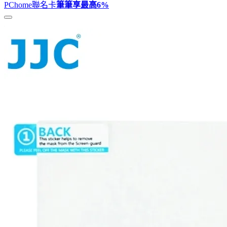
PChome聯名卡
筆筆享最高
6%