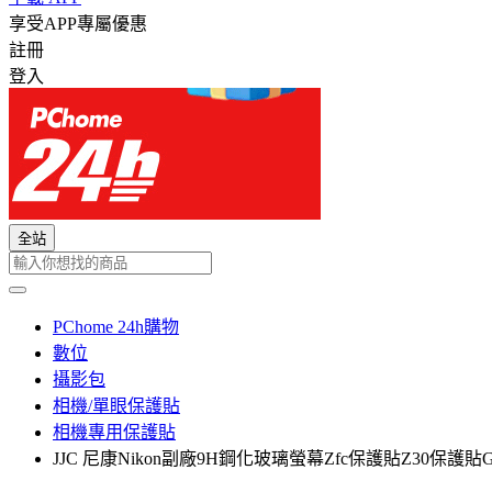
享受APP專屬優惠
註冊
登入
全站
PChome 24h購物
數位
攝影包
相機/單眼保護貼
相機專用保護貼
JJC 尼康Nikon副廠9H鋼化玻璃螢幕Zfc保護貼Z30保護貼GSP