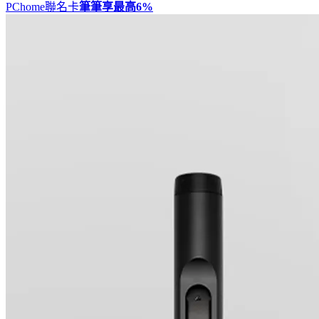
PChome聯名卡
筆筆享最高
6%