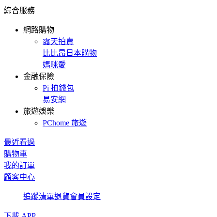
綜合服務
網路購物
露天拍賣
比比昂日本購物
媽咪愛
金融保險
Pi 拍錢包
易安網
旅遊娛樂
PChome 旅遊
最近看過
購物車
我的訂單
顧客中心
追蹤清單
退貨
會員設定
下載 APP