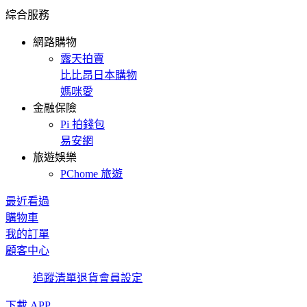
綜合服務
網路購物
露天拍賣
比比昂日本購物
媽咪愛
金融保險
Pi 拍錢包
易安網
旅遊娛樂
PChome 旅遊
最近看過
購物車
我的訂單
顧客中心
追蹤清單
退貨
會員設定
下載 APP