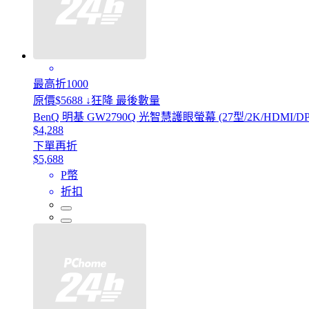
最高折1000
原價$5688 ↓狂降 最後數量
BenQ 明基 GW2790Q 光智慧護眼螢幕 (27型/2K/HDMI/DP/
$4,288
下單再折
$5,688
P幣
折扣