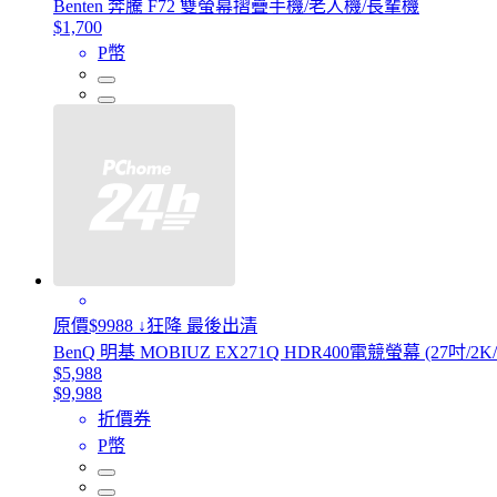
Benten 奔騰 F72 雙螢幕摺疊手機/老人機/長輩機
$1,700
P幣
原價$9988 ↓狂降 最後出清
BenQ 明基 MOBIUZ EX271Q HDR400電競螢幕 (27吋/2K/18
$5,988
$9,988
折價券
P幣