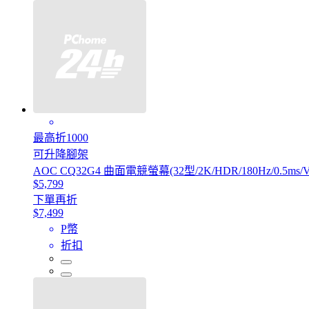
最高折1000
可升降腳架
AOC CQ32G4 曲面電競螢幕(32型/2K/HDR/180Hz/0.5ms/V
$5,799
下單再折
$7,499
P幣
折扣