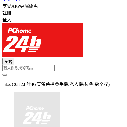
享受APP專屬優惠
註冊
登入
全站
mtos C68 2.8吋4G雙螢幕摺疊手機/老人機/長輩機(全配)