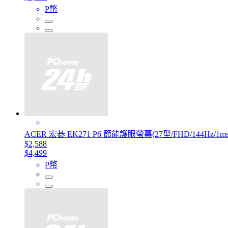
P幣
ACER 宏碁 EK271 P6 節能護眼螢幕(27型/FHD/144Hz/1ms/
$2,588
$4,499
P幣