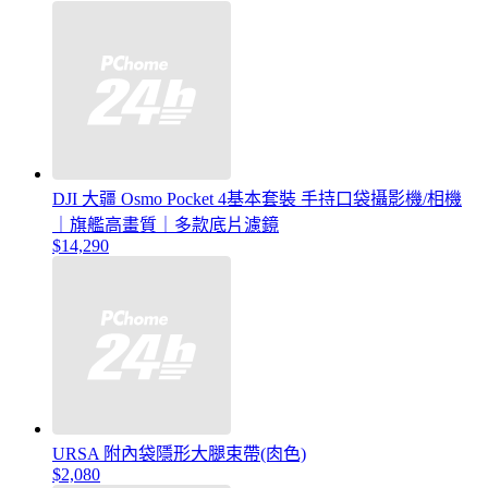
DJI 大疆 Osmo Pocket 4基本套裝 手持口袋攝影機/相機
｜旗艦高畫質｜多款底片濾鏡
$14,290
URSA 附內袋隱形大腿束帶(肉色)
$2,080