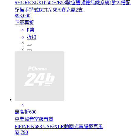
SHURE SLXD24D+/B58數位雙頻雙無線系統1對2-搭配
配備手持式BETA 58A麥克風2支
$93,000
下單再折
P幣
折扣
最高折600
專業錄音室級音質
FIFINE K688 USB/XLR動圈式電腦麥克風
$2,790