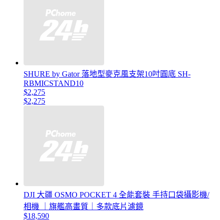
SHURE by Gator 落地型麥克風支架10吋圓底 SH-
RBMICSTAND10
$2,275
$2,275
DJI 大疆 OSMO POCKET 4 全能套裝 手持口袋攝影機/
相機 ｜旗艦高畫質｜多款底片濾鏡
$18,590