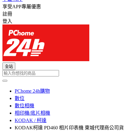
享受APP專屬優惠
註冊
登入
全站
PChome 24h購物
數位
數位相機
相印機/底片相機
KODAK / 柯達
KODAK柯達 PD460 相片印表機 東城代理商公司貨