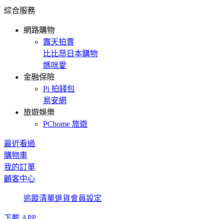
綜合服務
網路購物
露天拍賣
比比昂日本購物
媽咪愛
金融保險
Pi 拍錢包
易安網
旅遊娛樂
PChome 旅遊
最近看過
購物車
我的訂單
顧客中心
追蹤清單
退貨
會員設定
下載 APP