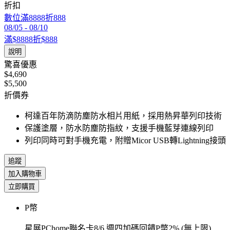
折扣
數位滿8888折888
08/05
-
08/10
滿$8888折$888
說明
驚喜優惠
$4,690
$5,500
折價券
柯達百年防滴防塵防水相片用紙，採用熱昇華列印技術
保護塗層，防水防塵防指紋，支援手機藍芽連線列印
列印同時可對手機充電，附贈Micor USB轉Lightning接頭
追蹤
加入購物車
立即購買
P幣
星展PChome聯名卡8/6 週四加碼回饋P幣2% (無上限)