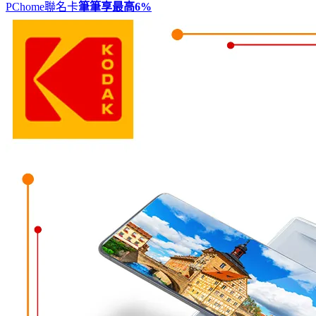
PChome聯名卡
筆筆享最高
6%