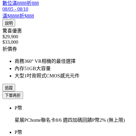
數位滿8888折888
08/05
-
08/10
滿$8888折$888
說明
驚喜優惠
$29,900
$33,000
折價券
商務360° VR相機的最佳選擇
內存51GB大容量
大型1吋背照式CMOS感光元件
追蹤
下單再折
P幣
星展PChome聯名卡8/6 週四加碼回饋P幣2% (無上限)
P幣