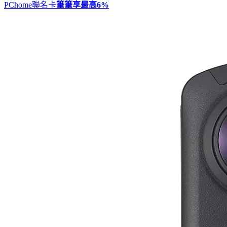
PChome聯名卡
筆筆享最高
6%