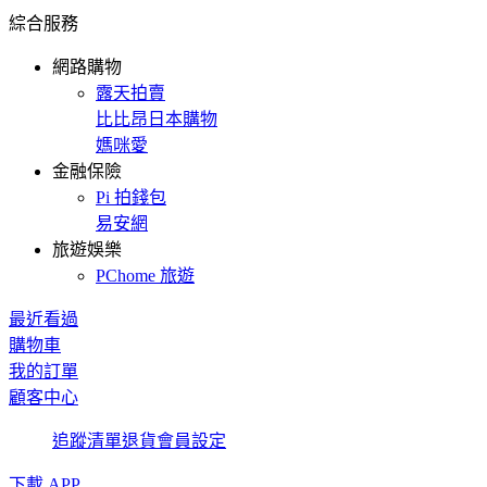
綜合服務
網路購物
露天拍賣
比比昂日本購物
媽咪愛
金融保險
Pi 拍錢包
易安網
旅遊娛樂
PChome 旅遊
最近看過
購物車
我的訂單
顧客中心
追蹤清單
退貨
會員設定
下載 APP