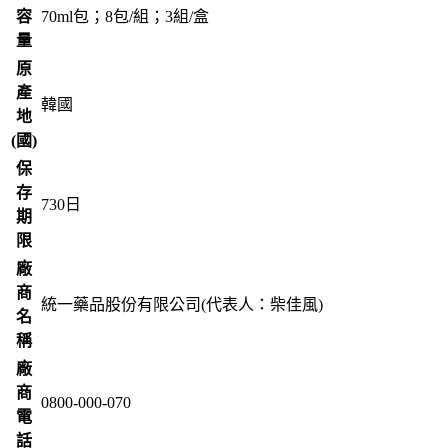
容
70ml包；8包/組；3組/盒
量
原
產
韓國
地
(國)
保
存
730
日
期
限
廠
商
統一藥品股份有限公司(代表人：柴佳風)
名
稱
廠
商
0800-000-070
電
話