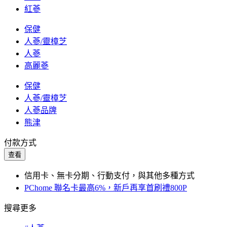
紅蔘
保健
人蔘/靈樟芝
人蔘
高麗蔘
保健
人蔘/靈樟芝
人蔘品牌
熊津
付款方式
查看
信用卡、無卡分期、行動支付，與其他多種方式
PChome 聯名卡最高6%，新戶再享首刷禮800P
搜尋更多