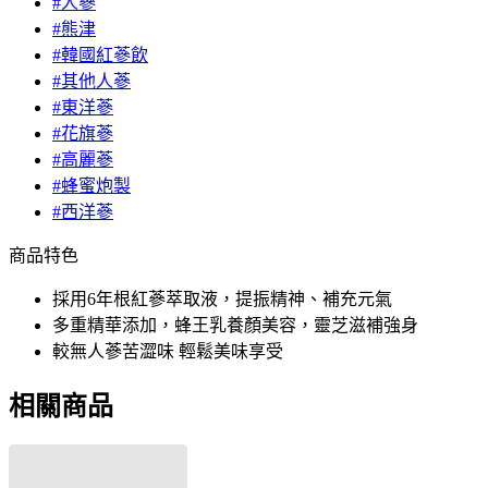
#人蔘
#熊津
#韓國紅蔘飲
#其他人蔘
#東洋蔘
#花旗蔘
#高麗蔘
#蜂蜜炮製
#西洋蔘
商品特色
採用6年根紅蔘萃取液，提振精神、補充元氣
多重精華添加，蜂王乳養顏美容，靈芝滋補強身
較無人蔘苦澀味 輕鬆美味享受
相關商品