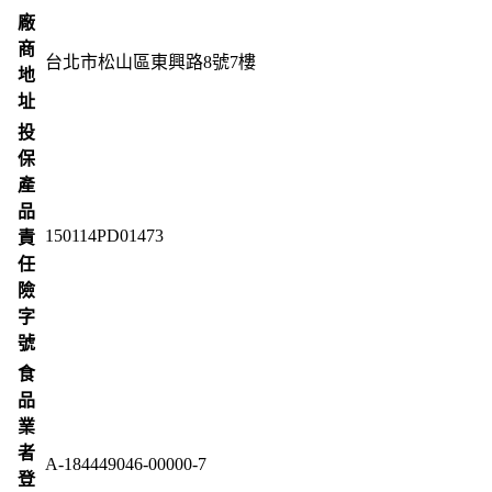
廠
商
台北市松山區東興路8號7樓
地
址
投
保
產
品
150114PD01473
責
任
險
字
號
食
品
業
者
A-184449046-00000-7
登