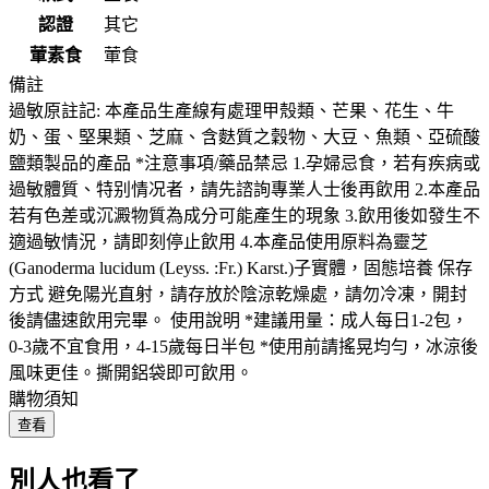
認證
其它
葷素食
葷食
備註
過敏原註記: 本產品生產線有處理甲殼類、芒果、花生、牛
奶、蛋、堅果類、芝麻、含麩質之穀物、大豆、魚類、亞硫酸
鹽類製品的產品 *注意事項/藥品禁忌 1.孕婦忌食，若有疾病或
過敏體質、特别情况者，請先諮詢專業人士後再飲用 2.本產品
若有色差或沉澱物質為成分可能產生的現象 3.飲用後如發生不
適過敏情況，請即刻停止飲用 4.本產品使用原料為靈芝
(Ganoderma lucidum (Leyss. :Fr.) Karst.)子實體，固態培養 保存
方式 避免陽光直射，請存放於陰涼乾燥處，請勿冷凍，開封
後請儘速飲用完畢。 使用說明 *建議用量：成人每日1-2包，
0-3歲不宜食用，4-15歲每日半包 *使用前請搖晃均勻，冰涼後
風味更佳。撕開鋁袋即可飲用。
購物須知
查看
別人也看了