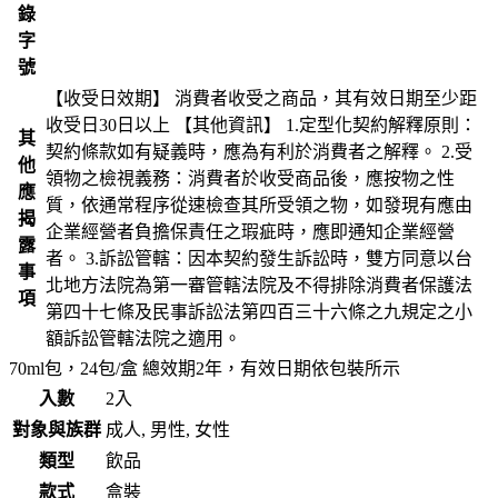
錄
字
號
【收受日效期】 消費者收受之商品，其有效日期至少距
收受日30日以上 【其他資訊】 1.定型化契約解釋原則：
其
契約條款如有疑義時，應為有利於消費者之解釋。 2.受
他
領物之檢視義務：消費者於收受商品後，應按物之性
應
質，依通常程序從速檢查其所受領之物，如發現有應由
揭
企業經營者負擔保責任之瑕疵時，應即通知企業經營
露
者。 3.訴訟管轄：因本契約發生訴訟時，雙方同意以台
事
北地方法院為第一審管轄法院及不得排除消費者保護法
項
第四十七條及民事訴訟法第四百三十六條之九規定之小
額訴訟管轄法院之適用。
70ml包，24包/盒 總效期2年，有效日期依包裝所示
入數
2入
對象與族群
成人, 男性, 女性
類型
飲品
款式
盒裝