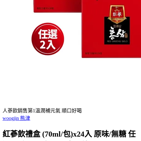
人蔘飲銷售第1溫潤補元氣 順口好喝
woogjin 熊津
紅蔘飲禮盒 (70ml/包)x24入 原味/無糖 任