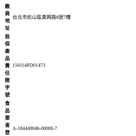
廠
商
台北市松山區東興路8號7樓
地
址
投
保
產
品
150114PD01473
責
任
險
字
號
食
品
業
者
A-184449046-00000-7
登