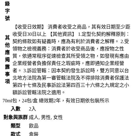
錄
字
號
【收受日效期】 消費者收受之商品，其有效日期至少距
收受日30日以上 【其他資訊】 1.定型化契約解釋原則：
其
契約條款如有疑義時，應為有利於消費者之解釋。 2.受
他
領物之檢視義務：消費者於收受商品後，應按物之性
應
質，依通常程序從速檢查其所受領之物，如發現有應由
揭
企業經營者負擔保責任之瑕疵時，應即通知企業經營
露
者。 3.訴訟管轄：因本契約發生訴訟時，雙方同意以台
事
北地方法院為第一審管轄法院及不得排除消費者保護法
項
第四十七條及民事訴訟法第四百三十六條之九規定之小
額訴訟管轄法院之適用。
70ml包，24包/盒 總效期2年，有效日期依包裝所示
入數
2入
對象與族群
成人, 男性, 女性
類型
飲品
款式
盒裝