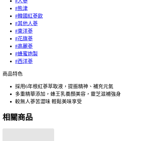
#人蔘
#熊津
#韓國紅蔘飲
#其他人蔘
#東洋蔘
#花旗蔘
#高麗蔘
#蜂蜜炮製
#西洋蔘
商品特色
採用6年根紅蔘萃取液，提振精神、補充元氣
多重精華添加，蜂王乳養顏美容，靈芝滋補強身
較無人蔘苦澀味 輕鬆美味享受
相關商品