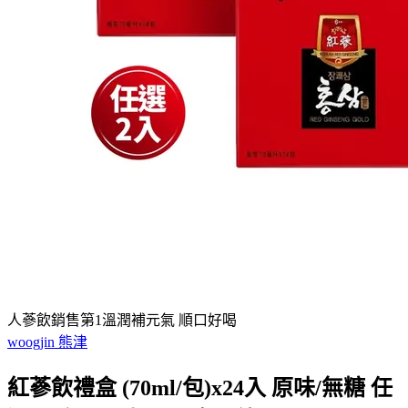
人蔘飲銷售第1溫潤補元氣 順口好喝
woogjin 熊津
紅蔘飲禮盒 (70ml/包)x24入 原味/無糖 任