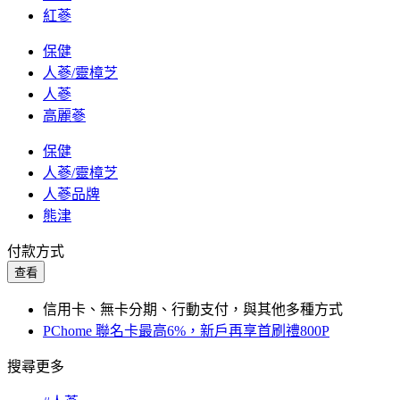
紅蔘
保健
人蔘/靈樟芝
人蔘
高麗蔘
保健
人蔘/靈樟芝
人蔘品牌
熊津
付款方式
查看
信用卡、無卡分期、行動支付，與其他多種方式
PChome 聯名卡最高6%，新戶再享首刷禮800P
搜尋更多