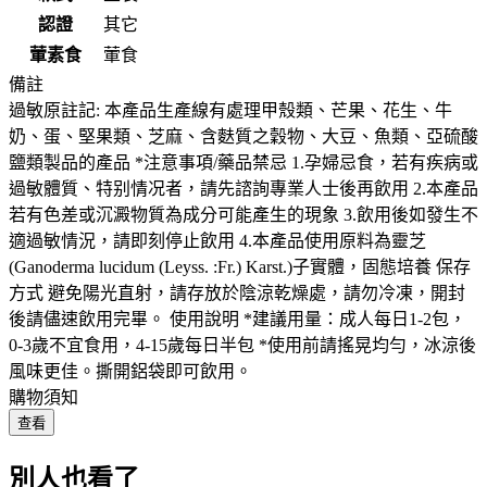
認證
其它
葷素食
葷食
備註
過敏原註記: 本產品生產線有處理甲殼類、芒果、花生、牛
奶、蛋、堅果類、芝麻、含麩質之穀物、大豆、魚類、亞硫酸
鹽類製品的產品 *注意事項/藥品禁忌 1.孕婦忌食，若有疾病或
過敏體質、特别情况者，請先諮詢專業人士後再飲用 2.本產品
若有色差或沉澱物質為成分可能產生的現象 3.飲用後如發生不
適過敏情況，請即刻停止飲用 4.本產品使用原料為靈芝
(Ganoderma lucidum (Leyss. :Fr.) Karst.)子實體，固態培養 保存
方式 避免陽光直射，請存放於陰涼乾燥處，請勿冷凍，開封
後請儘速飲用完畢。 使用說明 *建議用量：成人每日1-2包，
0-3歲不宜食用，4-15歲每日半包 *使用前請搖晃均勻，冰涼後
風味更佳。撕開鋁袋即可飲用。
購物須知
查看
別人也看了