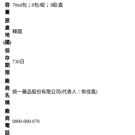
容
70ml包；8包/組；3組/盒
量
原
產
韓國
地
(國)
保
存
730
日
期
限
廠
商
統一藥品股份有限公司(代表人：柴佳風)
名
稱
廠
商
0800-000-070
電
話