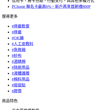
信用卡、無卡分期、行動支付，與其他多種方式
PChome 聯名卡最高6%，新戶再享首刷禮800P
搜尋更多
#痔瘡軟膏
#痔瘡
#OK繃
#人工皮敷料
#急救箱
#紗布
#酒精棉
#除疤用品
#液體護膜
#棉料用品
#痘痘貼
#膠帶
商品特色