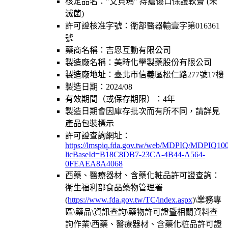
核定品名：
"艾貝瑪" 痔瘡傷口保護軟膏 (未
滅菌)
許可證核准字號：
衛部醫器輸壹字第016361
號
藥商名稱：
吉恩互動有限公司
製造廠名稱：
美時化學製藥股份有限公司
製造廠地址：
臺北市信義區松仁路277號17樓
製造日期：
2024/08
有效期間（或保存期限）：
4年
製造日期會因庫存批次而有所不同，請詳見
產品包裝標示
許可證查詢網址：
https://lmspiq.fda.gov.tw/web/MDPIQ/MDPIQ100
licBaseId=B18C8DB7-23CA-4B44-A564-
0FEAEA8A4068
西藥、醫療器材、含藥化粧品許可證查詢：
衛生福利部食品藥物管理署
(
https://www.fda.gov.tw/TC/index.aspx
)\業務專
區\藥品\資訊查詢\藥物許可證暨相關資料查
詢作業\西藥、醫療器材、含藥化粧品許可證