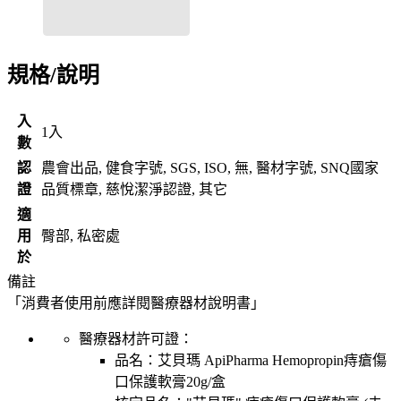
規格/說明
入
1入
數
認
農會出品, 健食字號, SGS, ISO, 無, 醫材字號, SNQ國家
證
品質標章, 慈悅潔淨認證, 其它
適
用
臀部, 私密處
於
備註
「消費者使用前應詳閱醫療器材說明書」
醫療器材許可證：
品名：
艾貝瑪 ApiPharma Hemopropin痔瘡傷
口保護軟膏20g/盒