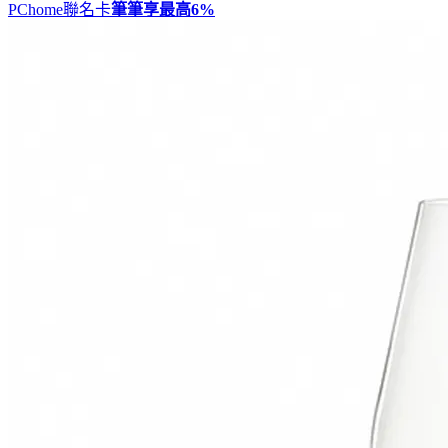
PChome聯名卡
筆筆享最高
6%