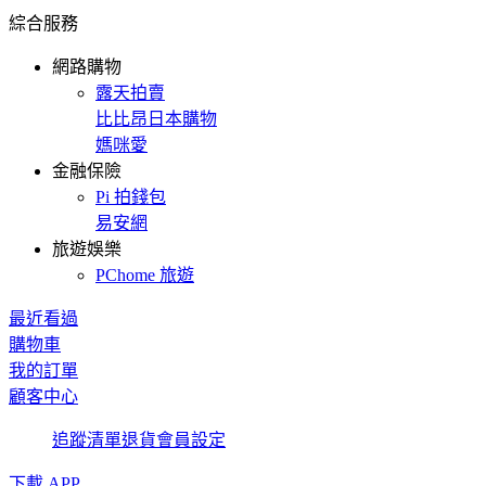
綜合服務
網路購物
露天拍賣
比比昂日本購物
媽咪愛
金融保險
Pi 拍錢包
易安網
旅遊娛樂
PChome 旅遊
最近看過
購物車
我的訂單
顧客中心
追蹤清單
退貨
會員設定
下載 APP