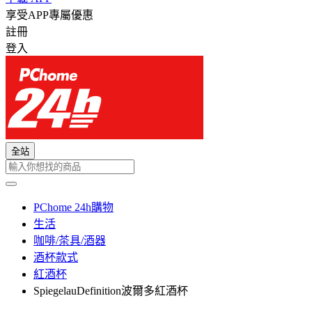
享受APP專屬優惠
註冊
登入
全站
PChome 24h購物
生活
咖啡/茶具/酒器
酒杯款式
紅酒杯
SpiegelauDefinition波爾多紅酒杯