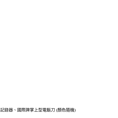
o專用記錄器、國際牌掌上型電鬍刀 (顏色隨機)