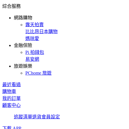
綜合服務
網路購物
露天拍賣
比比昂日本購物
媽咪愛
金融保險
Pi 拍錢包
易安網
旅遊娛樂
PChome 旅遊
最近看過
購物車
我的訂單
顧客中心
追蹤清單
退貨
會員設定
下載 APP