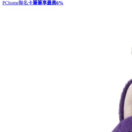
PChome聯名卡
筆筆享最高
6%