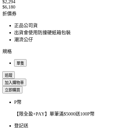
$2,294
$6,180
折價券
正品公司貨
出貨會使用防撞硬紙箱包裝
潮流公仔
規格
單隻
追蹤
加入購物車
立即購買
P幣
【限全盈+PAY】單筆滿$5000送100P幣
登記送