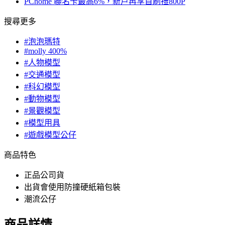
PChome 聯名卡最高6%，新戶再享首刷禮800P
搜尋更多
#泡泡瑪特
#molly 400%
#人物模型
#交通模型
#科幻模型
#動物模型
#景觀模型
#模型用具
#遊戲模型公仔
商品特色
正品公司貨
出貨會使用防撞硬紙箱包裝
潮流公仔
商品詳情