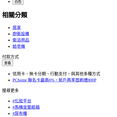
白色
相關分類
居家
廚衛設備
衛浴用品
給皂機
付款方式
查看
信用卡、無卡分期、行動支付，與其他多種方式
PChome 聯名卡最高6%，新戶再享首刷禮800P
搜尋更多
#化妝平台
#馬桶坐墊紙箱
#尿布檯