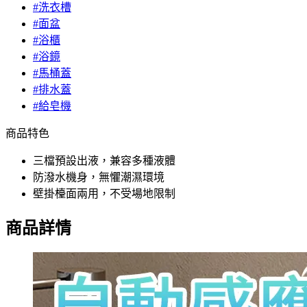
#洗衣槽
#面盆
#浴櫃
#浴鏡
#馬桶蓋
#排水蓋
#給皂機
商品特色
三檔預設出液，兼容多種液體
防潑水機身，無懼潮濕環境
壁掛檯面兩用，不受場地限制
商品詳情