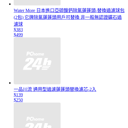
Water More 日本進口亞硫酸鈣除氯蓮蓬頭-替換過濾球包
(2包) 它牌除氯蓮蓬頭用戶可替換 非一般無認證礦石過
濾球
$383
$499
一品川流 通用型過濾蓮蓬頭替換濾芯-2入
$139
$250