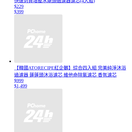
快速到貨增壓水龍頭過濾器濾芯(4入組)
$229
$399
【韓國ATORECIPE紅企鵝】綜合四入組 完美純淨沐浴
過濾器 蓮蓬頭沐浴濾芯 維他命除氯濾芯 香氛濾芯
$999
$1,499