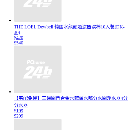
THE LOEL Dewbell 韓國水龍頭過濾器濾棉10入裝(DK-
30)
$420
$540
【宅配免運】三通閥門合金水龍頭水嘴分水閥淨水器4分
分水器
$199
$299