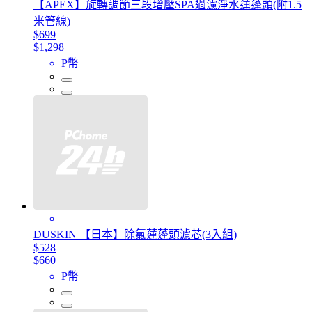
【APEX】旋轉調節三段增壓SPA過濾淨水蓮蓬頭(附1.5
米管線)
$699
$1,298
P幣
DUSKIN 【日本】除氯蓮蓬頭濾芯(3入組)
$528
$660
P幣