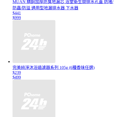
MUAN 精銅加厚防臭地漏芯 浴室衛生間排水孔蓋 防堵/
防蟲/防溢 通用型地漏排水器 下水器
$441
$999
完美純淨沐浴過濾器系列 105g (6種香味任選)
$239
$499