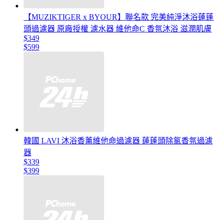
【MUZIKTIGER x BYOUR】聯名款 完美純淨沐浴蓮蓬
頭過濾器 原廠授權 濾水器 維他命C 香氛沐浴 滋潤肌膚
$349
$599
韓國 LAVI 沐浴香薰維他命過濾器 蓮蓬頭除氯香氛過濾
器
$339
$399