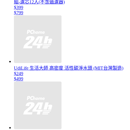
組-濾芯12入(不含過濾器)
$399
$799
UdiLife 生活大師 高密度 活性碳淨水頭 (MIT台灣製造)
$249
$499