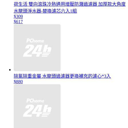
荷生活 雙向滾珠冷熱通用增壓防濺過濾器 加厚款大角度
水龍頭淨水器-替換濾芯六入1組
$309
$617
除氯除重金屬 水龍頭過濾器更換補充的濾心*3入
$880