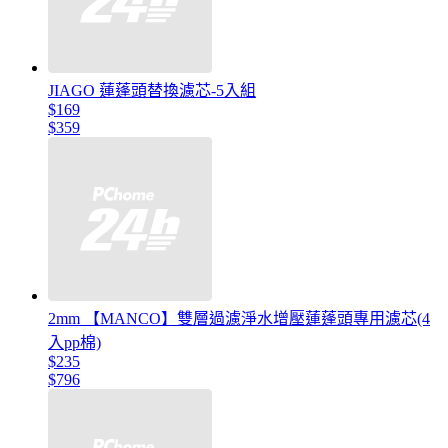
JIAGO 蓮蓬頭替換濾芯-5入組
$169
$359
2mm 【MANCO】雙層過濾淨水增壓蓮蓬頭專用濾芯(4
入pp棉)
$235
$796