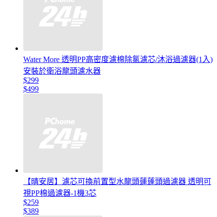
Water More 透明PP高密度濾棉除氯濾芯/沐浴過濾器(1入)
安裝於衛浴龍頭濾水器
$299
$499
【晴安居】濾芯可換前置型水龍頭蓮蓬頭過濾器 透明可
視PP棉過濾器-1機3芯
$259
$389