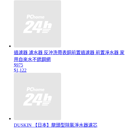
過濾器 濾水器 反沖洗帶表銅前置過濾器 前置凈水器 家
用自來水不銹鋼網
$975
$1,122
DUSKIN 【日本】龍頭型除氯淨水器濾芯