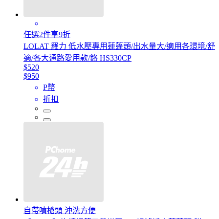
任選2件享9折
LOLAT 羅力 低水壓專用蓮蓬頭/出水量大/適用各環境/舒
適/各大通路愛用款/鉻 HS330CP
$520
$950
P幣
折扣
自帶噴槍頭 沖洗方便