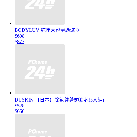
BODYLUV 純淨大容量過濾器
$698
$873
DUSKIN 【日本】除氯蓮蓬頭濾芯(3入組)
$528
$660