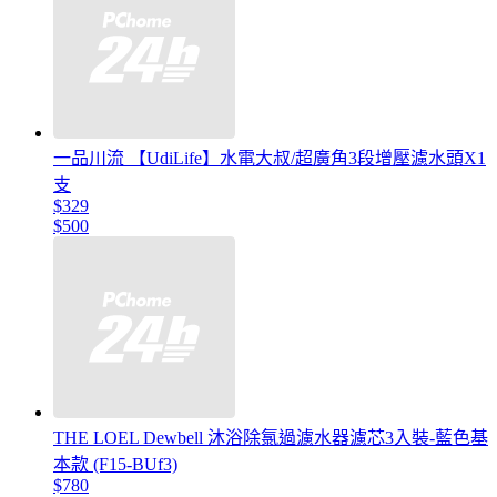
一品川流 【UdiLife】水電大叔/超廣角3段增壓濾水頭X1
支
$329
$500
THE LOEL Dewbell 沐浴除氯過濾水器濾芯3入裝-藍色基
本款 (F15-BUf3)
$780