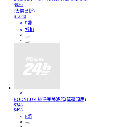
$936
(售價已折)
$1,040
P幣
折扣
BODYLUV 純淨完美濾芯(蓮蓬頭用)
$348
$498
P幣