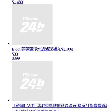
$1,480
E.dot 蓮蓬頭淨水過濾球補充包100g
$99
$399
【韓國LAVI】沐浴香薰維他命過濾器 獨家訂製寶寶香4