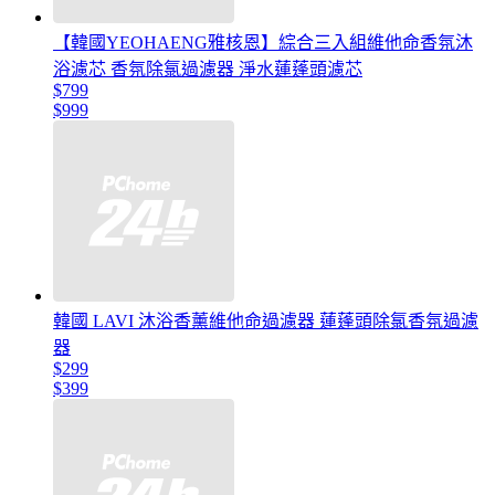
【韓國YEOHAENG雅核恩】綜合三入組維他命香氛沐
浴濾芯 香氛除氯過濾器 淨水蓮蓬頭濾芯
$799
$999
韓國 LAVI 沐浴香薰維他命過濾器 蓮蓬頭除氯香氛過濾
器
$299
$399