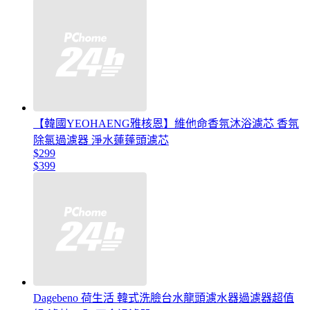
【韓國YEOHAENG雅核恩】維他命香氛沐浴濾芯 香氛
除氯過濾器 淨水蓮蓬頭濾芯
$299
$399
Dagebeno 荷生活 韓式洗臉台水龍頭濾水器過濾器超值