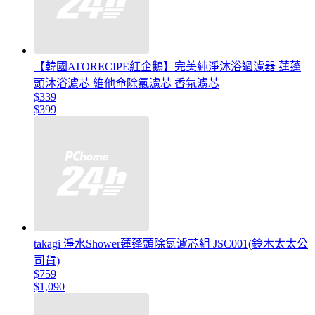
【韓國ATORECIPE紅企鵝】完美純淨沐浴過濾器 蓮蓬
頭沐浴濾芯 維他命除氯濾芯 香氛濾芯
$339
$399
takagi 淨水Shower蓮蓬頭除氯濾芯組 JSC001(鈴木太太公
司貨)
$759
$1,090