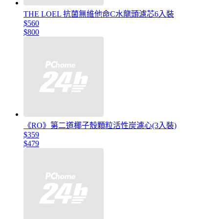
THE LOEL 抗菌無維他命C水龍頭濾芯6入裝
$560
$800
《RO》第二道椰子殼顆粒活性炭濾心(3入裝)
$359
$479