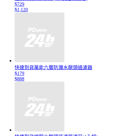
$729
$1,120
快速到貨萬能六層防濺水龍頭過濾器
$179
$888