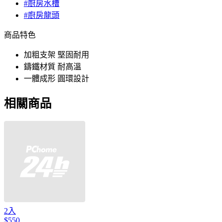
#廚房水槽
#廚房龍頭
商品特色
加粗支架 堅固耐用
鑄鐵材質 耐高溫
一體成形 圓環設計
相關商品
2入
$550