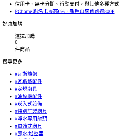
信用卡、無卡分期、行動支付，與其他多種方式
PChome 聯名卡最高6%，新戶再享首刷禮800P
好康加購
選擇加購
0
件商品
搜尋更多
#瓦斯爐架
#瓦斯爐配件
#定規廚具
#油煙機配件
#崁入式設備
#特別訂製廚具
#淨水專用龍頭
#單體式廚具
#節水/增壓器